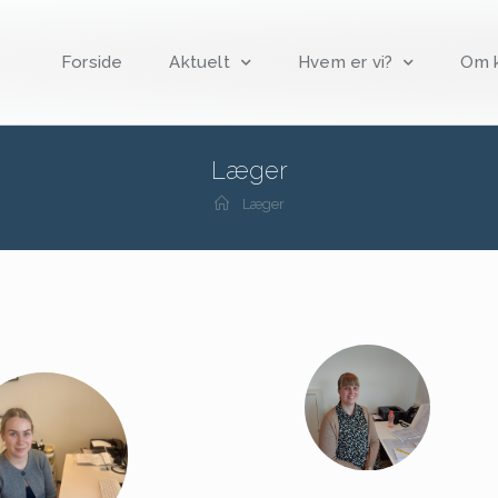
Forside
Aktuelt
Hvem er vi?
Om k
Læger
Læger