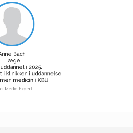
Anne Bach
Læge
uddannet i 2025.
t i klinikken i uddannelse
 almen medicin i KBU.
ial Media Expert